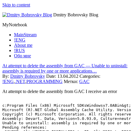
Skip to content
Dmitry Bobrovsky Blog
MyNotebook
MainStream
!ENG
About me
!RUS
Обо мне
At attempt to delete the assembly from GAC — Unable to uninstall:
assembly is required by one or more applications…
By:
Dmitry Bobrovsky
Date:
13.04.2012
Categories:
!ENG
,
.NET
,
PROGRAMMING
Метки:
GAC
At attempt to delete the assembly from GAC I receive an error
c:Program Files (x86) Microsoft SDKsWindowsv7.0ABin&gt;
Microsoft (R).NET Global Assembly Cache Utility. Versio
Copyright (c) Microsoft Corporation. All rights reserve
Assembly: Devart. Data, Version=5.0.93.0, Culture=neutr
Unable to uninstall: assembly is required by one or mor
Pending references:
