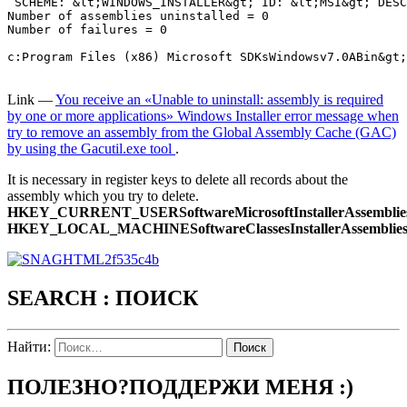
 SCHEME: &lt;WINDOWS_INSTALLER&gt; ID: &lt;MSI&gt; DESC
Number of assemblies uninstalled = 0

Number of failures = 0

c:Program Files (x86) Microsoft SDKsWindowsv7.0ABin&gt;

Link —
You receive an «Unable to uninstall: assembly is required
by one or more applications» Windows Installer error message when
try to remove an assembly from the Global Assembly Cache (GAC)
by using the Gacutil.exe tool
.
It is necessary in register keys to delete all records about the
assembly which you try to delete.
HKEY_CURRENT_USERSoftwareMicrosoftInstallerAssemblie
HKEY_LOCAL_MACHINESoftwareClassesInstallerAssemblies
SEARCH : ПОИСК
Найти:
ПОЛЕЗНО?ПОДДЕРЖИ МЕНЯ :)