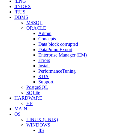
!ENG
!INDEX
!RUS
DBMS
MSSQL
ORACLE
Admin
Concepts
Data block corrupted
DataPump Export
Enterprise Manager (EM)
Errors
Install
PerformanceTuning
RDA
Support
PostgeSQL
SQLite
HARDWARE
HP
MAIN
OS
LINUX (UNIX)
WINDOWS
IIS