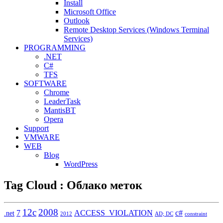
Install
Microsoft Office
Outlook
Remote Desktop Services (Windows Terminal
Services)
PROGRAMMING
.NET
C#
TFS
SOFTWARE
Chrome
LeaderTask
MantisBT
Opera
Support
VMWARE
WEB
Blog
WordPress
Tag Cloud : Облако меток
12c
2008
7
ACCESS_VIOLATION
c#
.net
2012
AD; DC
constraint