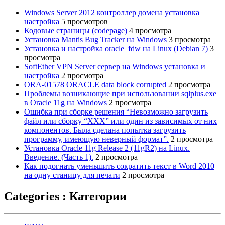
Windows Server 2012 контроллер домена установка
настройка
5 просмотров
Кодовые страницы (codepage)
4 просмотра
Установка Mantis Bug Tracker на Windows
3 просмотра
Установка и настройка oracle_fdw на Linux (Debian 7)
3
просмотра
SoftEther VPN Server сервер на Windows установка и
настройка
2 просмотра
ORA-01578 ORACLE data block corrupted
2 просмотра
Проблемы возникающие при использовании sqlplus.exe
в Oracle 11g на Windows
2 просмотра
Ошибка при сборке решения “Невозможно загрузить
файл или сборку “ХХХ” или один из зависимых от них
компонентов. Была сделана попытка загрузить
программу, имеющую неверный формат”.
2 просмотра
Установка Oracle 11g Release 2 (11gR2) на Linux.
Введение. (Часть 1).
2 просмотра
Как подогнать уменьшить сократить текст в Word 2010
на одну станицу для печати
2 просмотра
Categories : Категории