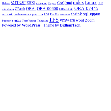
error
index
Linux
ESXi
GAC
html
Debian
exception
Export
LOB
ORA-07445
ORA-00600
ORA-
OPatch
minidump
ORA-04030
sql
shrink
sqlplus
outlook
performance
rda
service
ping
RDP
Red Hat
TFS
vmware
word
Zoom
syntax
Support
TeamViewer
Telegram
Powered by
WordPress
| Theme by
BidhanTech