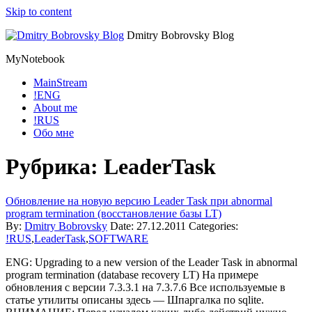
Skip to content
Dmitry Bobrovsky Blog
MyNotebook
MainStream
!ENG
About me
!RUS
Обо мне
Рубрика: LeaderTask
Обновление на новую версию Leader Task при abnormal
program termination (восстановление базы LT)
By:
Dmitry Bobrovsky
Date:
27.12.2011
Categories:
!RUS
,
LeaderTask
,
SOFTWARE
ENG: Upgrading to a new version of the Leader Task in abnormal
program termination (database recovery LT) На примере
обновления с версии 7.3.3.1 на 7.3.7.6 Все используемые в
статье утилиты описаны здесь — Шпаргалка по sqlite.