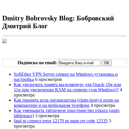
Dmitry Bobrovsky Blog: Бобровский
Дмитрий Блог
Подписка на email:
SoftEther VPN Server сервер на Windows установка и
настройка
6 просмотров
Как увеличить память выделяемую для Oracle 10g или
11g при увеличении RAM на сервере (для Windows)?
4
просмотра
Как принять роль организатора (сlaim host) в zoom на
компьютере и на мобильном телефоне
4 просмотра
Как уменьшить табличное пространство отката (undo
tablespace)
3 просмотра
fatal ni connect error 12170 ns main err code 12535
3
просмотра