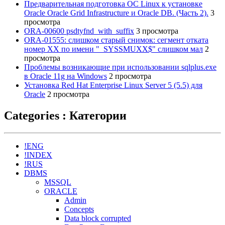
Предварительная подготовка ОС Linux к установке
Oracle Oracle Grid Infrastructure и Oracle DB. (Часть 2).
3
просмотра
ORA-00600 psdtyfnd_with_suffix
3 просмотра
ORA-01555: слишком старый снимок: сегмент отката
номер XX по имени "_SYSSMUXX$" слишком мал
2
просмотра
Проблемы возникающие при использовании sqlplus.exe
в Oracle 11g на Windows
2 просмотра
Установка Red Hat Enterprise Linux Server 5 (5.5) для
Oracle
2 просмотра
Categories : Категории
!ENG
!INDEX
!RUS
DBMS
MSSQL
ORACLE
Admin
Concepts
Data block corrupted