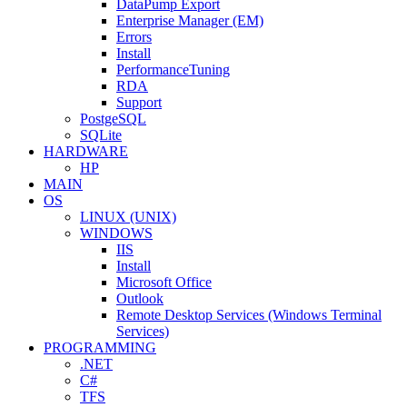
DataPump Export
Enterprise Manager (EM)
Errors
Install
PerformanceTuning
RDA
Support
PostgeSQL
SQLite
HARDWARE
HP
MAIN
OS
LINUX (UNIX)
WINDOWS
IIS
Install
Microsoft Office
Outlook
Remote Desktop Services (Windows Terminal
Services)
PROGRAMMING
.NET
C#
TFS