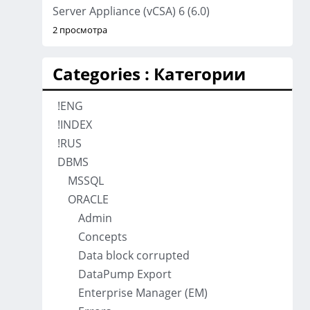
Server Appliance (vCSA) 6 (6.0)
2 просмотра
Categories : Категории
!ENG
!INDEX
!RUS
DBMS
MSSQL
ORACLE
Admin
Concepts
Data block corrupted
DataPump Export
Enterprise Manager (EM)