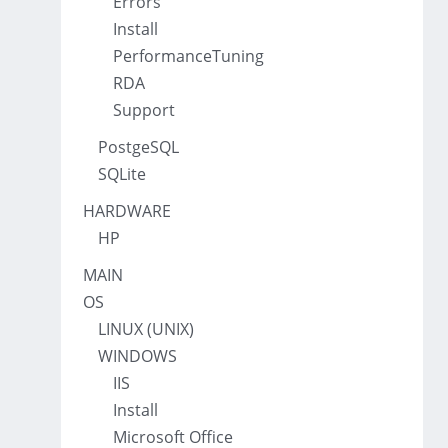
Errors
Install
PerformanceTuning
RDA
Support
PostgeSQL
SQLite
HARDWARE
HP
MAIN
OS
LINUX (UNIX)
WINDOWS
IIS
Install
Microsoft Office