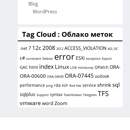
Blog
WordPress
Tag Cloud : Облако меток
12c
2008
7
ACCESS_VIOLATION
.net
2012
AD; DC
error
c#
ESXi
constraint
Debian
exception
Export
index
Linux
ORA-
GAC
html
OPatch
LOB
minidump
ORA-07445
ORA-00600
outlook
ORA-04030
sql
shrink
performance
rda
service
ping
RDP
Red Hat
TFS
sqlplus
syntax
Support
TeamViewer
Telegram
vmware
word
Zoom