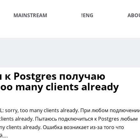
MAINSTREAM
!ENG
ABO
к Postgres получаю
oo many clients already
AL: sorry, too many clients already. При любом подлючении
clients already. Пытаюсь подключиться к Postgres любым
 clients already. Ошибка возникает из-за того что
й….