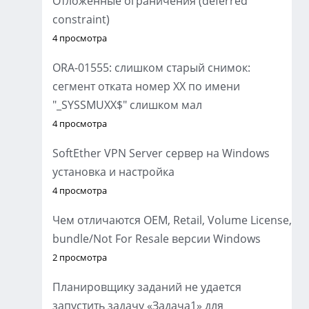
Отложенные ограничения (deferred
constraint)
4 просмотра
ORA-01555: слишком старый снимок:
сегмент отката номер XX по имени
"_SYSSMUXX$" слишком мал
4 просмотра
SoftEther VPN Server сервер на Windows
установка и настройка
4 просмотра
Чем отличаются OEM, Retail, Volume License,
bundle/Not For Resale версии Windows
2 просмотра
Планировщику заданий не удается
запустить задачу «Задача1» для