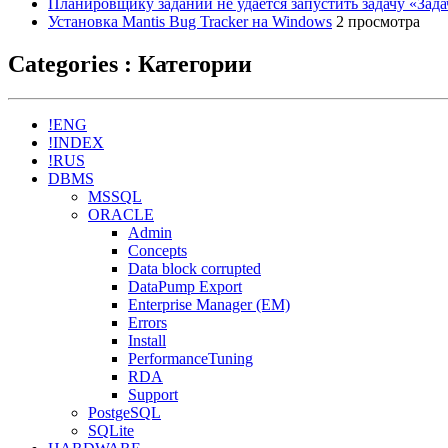
Планировщику заданий не удается запустить задачу «Зад
Установка Mantis Bug Tracker на Windows
2 просмотра
Categories : Категории
!ENG
!INDEX
!RUS
DBMS
MSSQL
ORACLE
Admin
Concepts
Data block corrupted
DataPump Export
Enterprise Manager (EM)
Errors
Install
PerformanceTuning
RDA
Support
PostgeSQL
SQLite