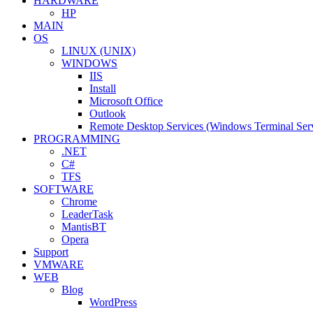
HARDWARE
HP
MAIN
OS
LINUX (UNIX)
WINDOWS
IIS
Install
Microsoft Office
Outlook
Remote Desktop Services (Windows Terminal Serv
PROGRAMMING
.NET
C#
TFS
SOFTWARE
Chrome
LeaderTask
MantisBT
Opera
Support
VMWARE
WEB
Blog
WordPress