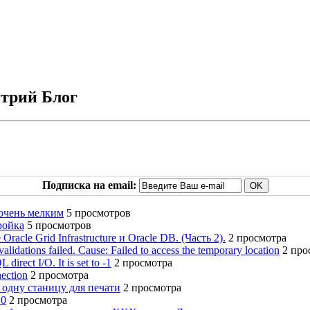
итрий Блог
Подписка на email:
 очень мелким
5 просмотров
ройка
5 просмотров
acle Grid Infrastructure и Oracle DB. (Часть 2).
2 просмотра
 validations failed. Cause: Failed to access the temporary location
2 про
rect I/O. It is set to -1
2 просмотра
ection
2 просмотра
 одну станицу для печати
2 просмотра
.0
2 просмотра