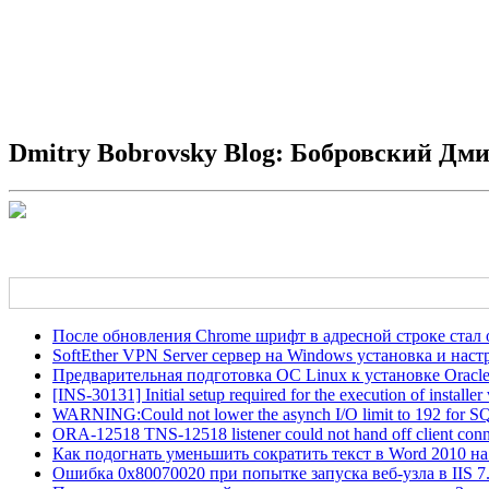
Dmitry Bobrovsky Blog: Бобровский Дм
После обновления Chrome шрифт в адресной строке стал
SoftEther VPN Server сервер на Windows установка и наст
Предварительная подготовка ОС Linux к установке Oracle Or
[INS-30131] Initial setup required for the execution of installer
WARNING:Could not lower the asynch I/O limit to 192 for SQL di
ORA-12518 TNS-12518 listener could not hand off client conn
Как подогнать уменьшить сократить текст в Word 2010 на
Ошибка 0x80070020 при попытке запуска веб-узла в IIS 7