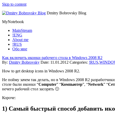
Skip to content
Dmitry Bobrovsky Blog
MyNotebook
MainStream
!ENG
About me
!RUS
Обо мне
Как включить иконки рабочего стола в Windows 2008 R2
By:
Dmitry Bobrovsky
Date:
11.01.2012
Categories:
!RUS
,
WINDO
How to get desktop icons in Windows 2008 R2.
Не пойму зачем так делать, но в Windows 2008 R2 разработчики
столе были иконки “
Computer
” “
Компьютер
”, “
Network
” “
Сет
нечего рабочий стол засорять 🙂
Короче:
1) Самый быстрый способ добавить ико