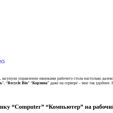
WS
, засунули управление иконками рабочего стола настолько далеко
ь
”, “
Recycle Bin
” “
Корзина
” даже на сервере – мне так удобнее
нку “
Computer
” “
Компьютер
” на рабочи