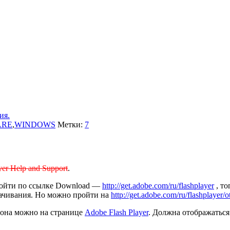
ия.
ARE
,
WINDOWS
Метки:
7
yer Help and Support
.
пройти по ссылке Download —
http://get.adobe.com/ru/flashplayer
, то
скачивания. Но можно пройти на
http://get.adobe.com/ru/flashplayer/o
и она можно на странице
Adobe Flash Player
. Должна отображаться