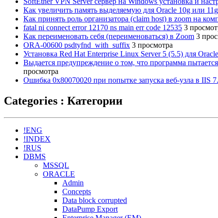
SoftEther VPN Server сервер на Windows установка и наст
Как увеличить память выделяемую для Oracle 10g или 11
Как принять роль организатора (сlaim host) в zoom на ко
fatal ni connect error 12170 ns main err code 12535
3 просмот
Как переименовать себя (переименоваться) в Zoom
3 про
ORA-00600 psdtyfnd_with_suffix
3 просмотра
Установка Red Hat Enterprise Linux Server 5 (5.5) для Oracl
Выдается предупреждение о том, что программа пытается
просмотра
Ошибка 0x80070020 при попытке запуска веб-узла в IIS 7
Categories : Категории
!ENG
!INDEX
!RUS
DBMS
MSSQL
ORACLE
Admin
Concepts
Data block corrupted
DataPump Export
Enterprise Manager (EM)