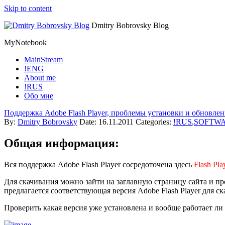
Skip to content
Dmitry Bobrovsky Blog
MyNotebook
MainStream
!ENG
About me
!RUS
Обо мне
Поддержка Adobe Flash Player, проблемы установки и обновлен
By:
Dmitry Bobrovsky
Date:
16.11.2011
Categories:
!RUS
,
SOFTW
Общая информация:
Вся поддержка Adobe Flash Player сосредоточена здесь
Flash Pla
Для скачивания можно зайти на заглавную страницу сайта и 
предлагается соответствующая версия Adobe Flash Player для 
Проверить какая версия уже установлена и вообще работает л