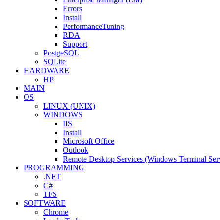
Errors
Install
PerformanceTuning
RDA
Support
PostgeSQL
SQLite
HARDWARE
HP
MAIN
OS
LINUX (UNIX)
WINDOWS
IIS
Install
Microsoft Office
Outlook
Remote Desktop Services (Windows Terminal Serv
PROGRAMMING
.NET
C#
TFS
SOFTWARE
Chrome