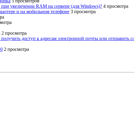
ройка
5 просмотров
g при увеличении RAM на сервере (для Windows)?
4 просмотра
мпьютере и на мобильном телефоне
3 просмотра
ра
смотра
e
2 просмотра
 получить доступ к адресам электронной почты или отправить 
.0
2 просмотра